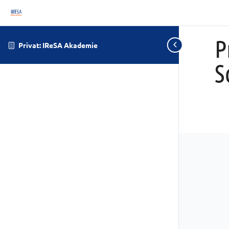
P
Privat: IReSA Akademie
S